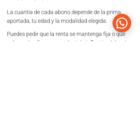
La cuantía de cada abono depende de la prima
aportada, tu edad y la modalidad elegida.
Puedes pedir que la renta se mantenga fija o que
suba cada año para combatir la inflación. Además,
el seguro vitalicio ofrece horarios de cobro flexibles:
tú decides si prefieres ingresos mensuales,
trimestrales o anuales.
¿Cómo tributan los
seguros de rentas
vitalicias?
La magia está en la reducción fiscal. Solo se grava
una parte de la renta, y ese porcentaje baja cuanto