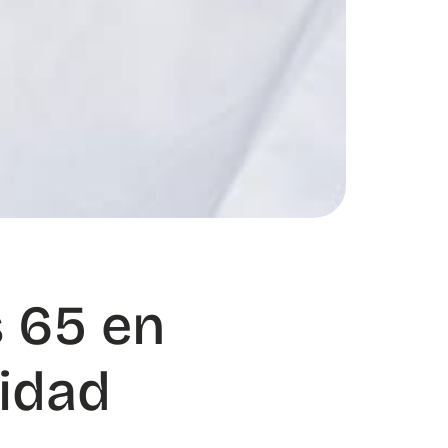
 65 en
lidad